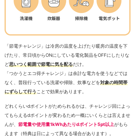
「節電チャレンジ」は冷房の温度を上げたり暖房の温度を下
げたり、常日頃からONにしている電化製品をOFFにしたりな
ど
思いつく範囲で節電に気を配る
だけ。
「つかうとエコ得チャレンジ」は余計な電力を使うなどでは
なく、普段行っている洗濯や掃除、炊事などを
対象の時間帯
にずらして行う
ことで効果があります。
どれくらいdポイントがためられるかは、チャレンジ回によっ
てもらえるdポイントが変わるため一概にいくらとは言えませ
んが、
節電量や使用量1kWhあたりdポイント5pt以上
がもら
えます（特典は日によって異なる場合があります）。