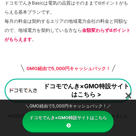
ドコモでんきBasicは電気の品質はそのままでdポイントがも
らえる基本プランです。
毎月の料金は契約するエリアの地域電力会社の料金と同額な
ので、地域電力を契約している方なら
金額変わらずdポイント
がもらえます
。
GMO経由で5,000円キャッシュバック！
ドコモでんき×GMO特設サイト
はこちら >
＼GMO経由で5,000円キャッシュバック！／
※2025/2/28より東京・東北エリアの新規受付が再開されました
ドコモでんき×GMO特設サイトはこちら