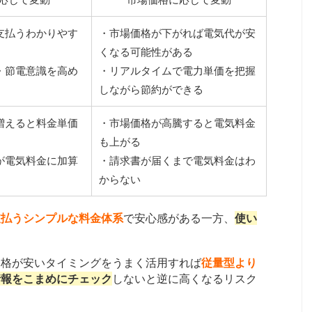
支払うわかりやす
・市場価格が下がれば電気代が安
くなる可能性がある
・節電意識を高め
・リアルタイムで電力単価を把握
しながら節約ができる
増えると料金単価
・市場価格が高騰すると電気料金
も上がる
が電気料金に加算
・請求書が届くまで電気料金はわ
からない
支払うシンプルな料金体系
で安心感がある一方、
使い
。
価格が安いタイミングをうまく活用すれば
従量型より
情報をこまめにチェック
しないと逆に高くなるリスク