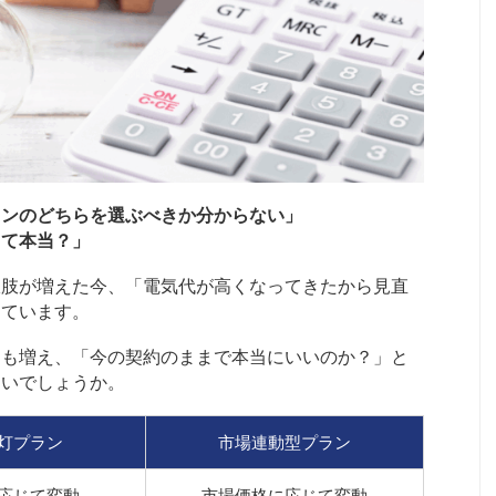
ランのどちらを選ぶべきか分からない」
って本当？」
択肢が増えた今、「電気代が高くなってきたから見直
っています。
スも増え、「今の契約のままで本当にいいのか？」と
ないでしょうか。
灯プラン
市場連動型プラン
応じて変動
市場価格に応じて変動