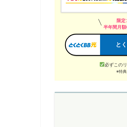
限定
半年間月額0
とく
必ずこの
※特