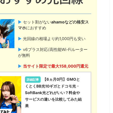
▶
セット割がない
ahamoなどの格安ス
マホ
におすすめ
▶
光回線の相場より約1,000円も安い
▶
v6プラス対応/高性能Wi-Fiルーター
が無料
▶
当サイト限定で最大158,000円還元
【6ヵ月0円】GMOと
詳細記事
くとくBB光10ギガとドコモ光・
SoftBank光どれがいい？料金や
サービスの違いを比較してみた結
果