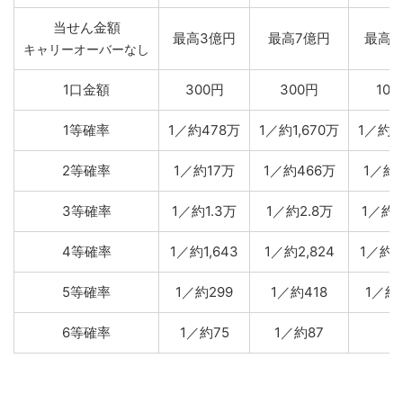
当せん金額
最高3億円
最高7億円
最高1
キャリーオーバーなし
1口金額
300円
300円
100
1等確率
1／約478万
1／約1,670万
1／約4
2等確率
1／約17万
1／約466万
1／約
3等確率
1／約1.3万
1／約2.8万
1／約1
4等確率
1／約1,643
1／約2,824
1／約1,
5等確率
1／約299
1／約418
1／約
6等確率
1／約75
1／約87
－