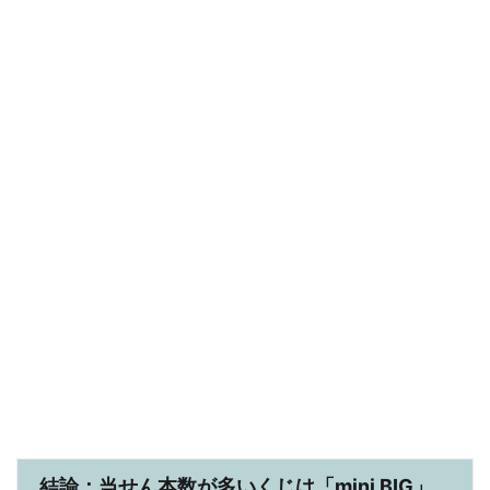
結論：当せん本数が多いくじは「mini BIG」