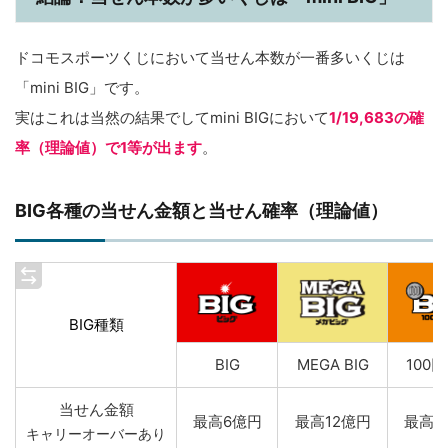
ドコモスポーツくじにおいて当せん本数が一番多いくじは
「mini BIG」です。
実はこれは当然の結果でしてmini BIGにおいて
1/19,683の確
率（理論値）で1等が出ます
。
BIG各種の当せん金額と当せん確率（理論値）
BIG種類
BIG
MEGA BIG
100円
当せん金額
最高6億円
最高12億円
最高2
キャリーオーバーあり