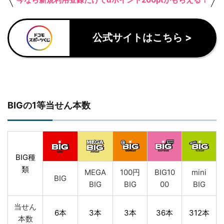
今なら新規利用登録だけでdポイント200ptがもらえる！
公式サイトはこちら >
BIGの1等当せん本数
BIG種
類
MEGA
100円
BIG10
mini
BIG
BIG
BIG
00
BIG
当せん
6本
3本
3本
36本
312本
本数