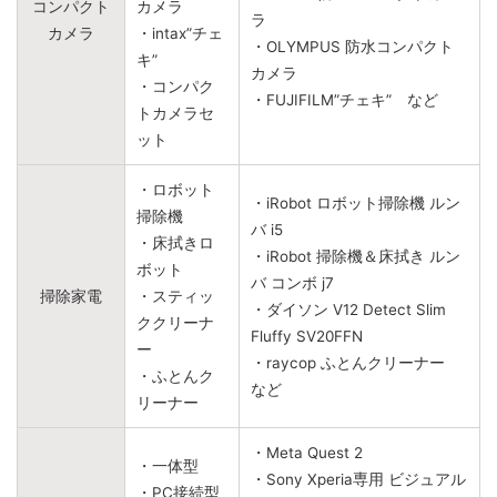
コンパクト
カメラ
ラ
カメラ
・intax”チェ
・OLYMPUS 防水コンパクト
キ”
カメラ
・コンパク
・FUJIFILM”チェキ” など
トカメラセ
ット
・ロボット
・iRobot ロボット掃除機 ルン
掃除機
バ i5
・床拭きロ
・iRobot 掃除機＆床拭き ルン
ボット
バ コンボ j7
掃除家電
・スティッ
・ダイソン V12 Detect Slim
ククリーナ
Fluffy SV20FFN
ー
・raycop ふとんクリーナー
・ふとんク
など
リーナー
・Meta Quest 2
・一体型
・Sony Xperia専用 ビジュアル
・PC接続型