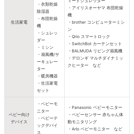
ィードシュレッダー
・衣類乾燥
・アイリスオーヤマ 布団乾燥
除湿器
機
・布団乾燥
生活家電
・brother コンピューターミシ
機
ン
・シュレッ
・Qrio スマートロック
ダー
・SwitchBot カーテンセット
・ミシン
・BALMUDA リビング扇風機
・扇風機/サ
・デロンギ マルチダイナミッ
ーキュレー
クヒーター など
ター
・暖房機器
・生活家電
セット
・ベビーモ
・Panasonic ベビーモニター
ニター
ベビー向け
・ベビーセンサー 赤ちゃん体
・ベビーテ
デバイス
動モニタリング
ックデバイ
・Arlo ベビーモニター など
ス