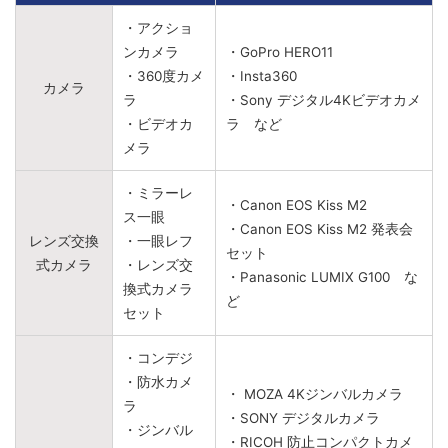
・アクショ
ンカメラ
・GoPro HERO11
・360度カメ
・Insta360
カメラ
ラ
・Sony デジタル4Kビデオカメ
・ビデオカ
ラ など
メラ
・ミラーレ
・Canon EOS Kiss M2
ス一眼
・Canon EOS Kiss M2 発表会
レンズ交換
・一眼レフ
セット
式カメラ
・レンズ交
・Panasonic LUMIX G100 な
換式カメラ
ど
セット
・コンデジ
・防水カメ
・ MOZA 4Kジンバルカメラ
ラ
・SONY デジタルカメラ
・ジンバル
・RICOH 防止コンパクトカメ