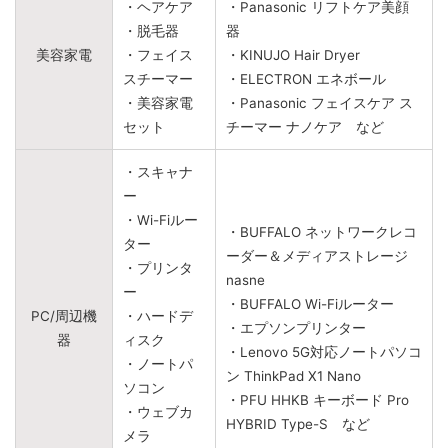
・ヘアケア
・Panasonic リフトケア美顔
・脱毛器
器
美容家電
・フェイス
・KINUJO Hair Dryer
スチーマー
・ELECTRON エネボール
・美容家電
・Panasonic フェイスケア ス
セット
チーマー ナノケア など
・スキャナ
ー
・Wi-Fiルー
・BUFFALO ネットワークレコ
ター
ーダー＆メディアストレージ
・プリンタ
nasne
ー
・BUFFALO Wi-Fiルーター
PC/周辺機
・ハードデ
・エプソンプリンター
器
ィスク
・Lenovo 5G対応ノートパソコ
・ノートパ
ン ThinkPad X1 Nano
ソコン
・PFU HHKB キーボード Pro
・ウェブカ
HYBRID Type-S など
メラ