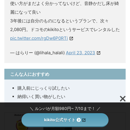
使い方がまだよく分かってないけど、音静かだし床が綺
麗になって良い
3年後には自分のものになるというプランで、次々
2,080円。ドコモのkikitoというサービスでレンタルした
pic.twitter.com/rgDw6P0RTi
— はらりー (@lihala_halali)
April 23, 2023
こんな人におすすめ
購入前にじっくり試したい
納得いく買い物がしたい
＼ ルンバが月額980円~ 7/10まで！ ／
kikito公式サイト