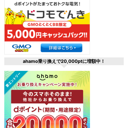
ahamo乗り換えで20,000ptに増額中！