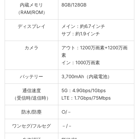
内蔵メモリ
8GB/128GB
（RAM/ROM）
ディスプレイ
メイン：約6.7インチ
サブ：約1.9インチ
カメラ
アウト：1200万画素+1200万画
素
イン：1000万画素
バッテリー
3,700mAh（内蔵電池）
通信速度
5G：4.9Gbps/1Gbps
（受信時/送信時）
LTE：1.7Gbps/75Mbps
防水/防塵
○/－
ワンセグ/フルセグ
－/－