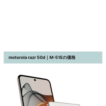
motorola razr 50d｜M-51Eの価格