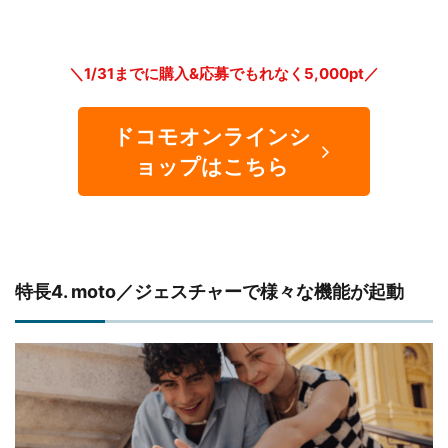
＼1/31までに購入&応募でもれなく5,000pt／
ドコモオンラインシ
ョップはこちら
特長4. moto／ジェスチャーで様々な機能が起動