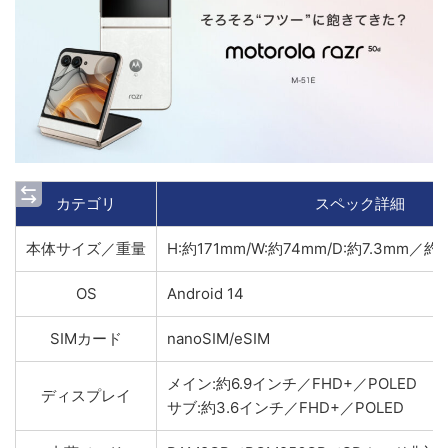
カテゴリ
スペック詳細
本体サイズ／重量
H:約171mm/W:約74mm/D:約7.3mm／約1
OS
Android 14
SIMカード
nanoSIM/eSIM
メイン:約6.9インチ／FHD+／POLED
ディスプレイ
サブ:約3.6インチ
／FHD+／POLED