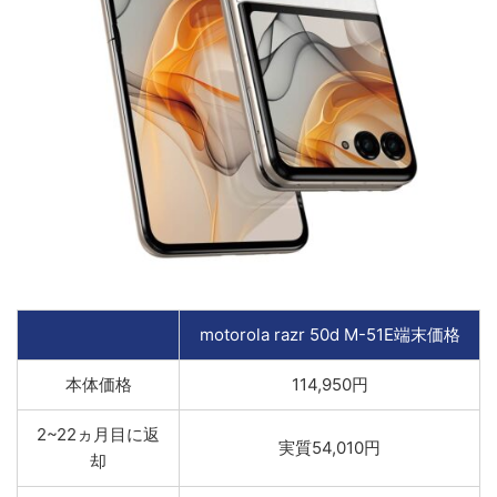
motorola razr 50d M-51E端末価格
本体価格
114,950円
2~22ヵ月目に返
実質54,010円
却