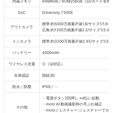
内蔵メモリ
RAM8GB／ROM256GB（SDカード非対
SoC
Dimensity 7300X
標準:約5000万画素/F値1.8/サイズ1/1.9
アウトカメラ
広角:約1300万画素/F値2.2/サイズ1/3.0
インカメラ
標準:約3200万
画素/F値2.45/サイズ1/3.
バッテリー
4000mAh
ワイヤレス充電
○（Qi対応）
生体認証
指紋/顔
防水／防塵
IPX8／－
・電源ボタン2回押し→d払い起動
・moto AI:動画撮影時の手ぶれ補正
その他
・motoジェスチャー:ジェスチャーでカ