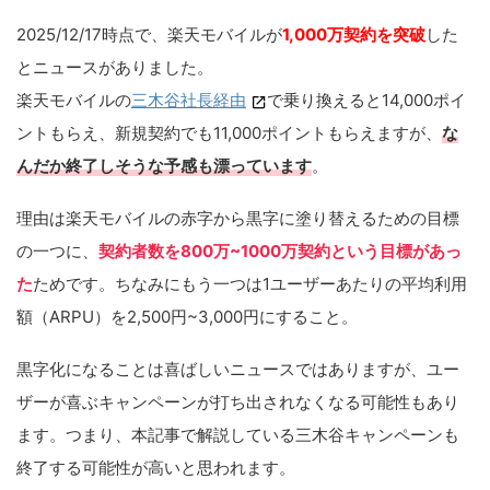
2025/12/17時点で、楽天モバイルが
1,000万契約を突破
した
とニュースがありました。
楽天モバイルの
三木谷社長経由
で乗り換えると14,000ポイ
ントもらえ、新規契約でも11,000ポイントもらえますが、
な
んだか終了しそうな予感も漂っています
。
理由は楽天モバイルの赤字から黒字に塗り替えるための目標
の一つに、
契約者数を800万~1000万契約という目標があっ
た
ためです。ちなみにもう一つは1ユーザーあたりの平均利用
額（ARPU）を2,500円~3,000円にすること。
黒字化になることは喜ばしいニュースではありますが、ユー
ザーが喜ぶキャンペーンが打ち出されなくなる可能性もあり
ます。つまり、本記事で解説している三木谷キャンペーンも
終了する可能性が高いと思われます。