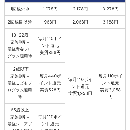
1回線のみ
1,078円
2,178円
3,278円
2回線目以降
968円
2,068円
3,168円
13~22歳
毎月110ポイ
家族割引+
ント還元
最強青春プロ
実質858円
グラム適用時
12歳以下
毎月440ポ
毎月110ポイ
家族割引+
毎月110ポイ
イント還元
ント還元
最強こどもプ
ント還元
実質528円
実質3,058
ログラム適用
実質1,958円
円
時
65歳以上
毎月110ポイ
家族割引+
ント還元
最強シニアプ