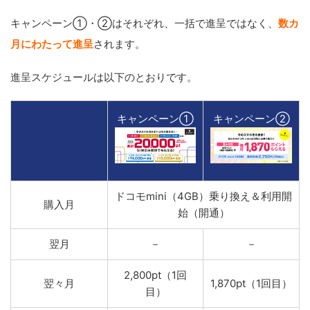
キャンペーン①・②はそれぞれ、一括で進呈ではなく、
数カ
月にわたって進呈
されます。
進呈スケジュールは以下のとおりです。
キャンペーン①
キャンペーン②
ドコモmini（4GB）乗り換え＆利用開
購入月
始（開通）
翌月
－
－
2,800pt（1回
翌々月
1,870pt（1回目）
目）