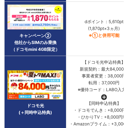
dポイント：5,610pt
(1,870pt×3ヵ月)
※①と併用可能
キャンペーン②
他社からSIMのみ乗換
（ドコモmini 4GB限定）
【ドコモ光申込特典】
新規契約：最大84,000円
事業者変更：38,000円
転用：37,000円
※優待コード：LABO入力
【同時申込特典】
ドコモ光
・ドコモでんき：+8,000円
(＋同時申込特典)
・ひかりTV：+8,000円増
・Amazonプライム：+3,00