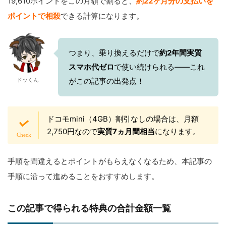
19,610ポイントをこの月額で割ると、
約22ヶ月分の支払いを
ポイントで相殺
できる計算になります。
つまり、乗り換えるだけで
約2年間実質
スマホ代ゼロ
で使い続けられる——これ
ドッくん
がこの記事の出発点！
ドコモmini（4GB）割引なしの場合は、月額
2,750円なので
実質7ヵ月間相当
になります。
手順を間違えるとポイントがもらえなくなるため、本記事の
手順に沿って進めることをおすすめします。
この記事で得られる特典の合計金額一覧