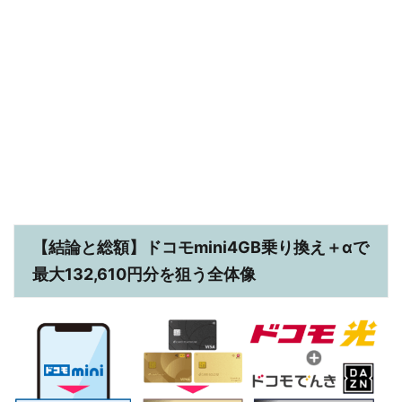
【結論と総額】ドコモmini4GB乗り換え＋αで
最大132,610円分を狙う全体像