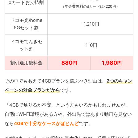
dカードお支払割
（年会費無料のdカードは-220円）
ドコモ光/home
-1,210円
5Gセット割
ドコモでんきセ
-110円
ット割
880
1,980
割引適用後料金
円
円
その中でもあえて4GBプランを選ぶべき理由は、
2つのキャン
ペーンの対象プランだから
です。
「4GBで足りるか不安」という方もいるかもしれませんが、
自宅にWi-Fi環境がある方や、外出先ではあまり動画を見ない
なら
4GBで十分なケースがほとんど
です。