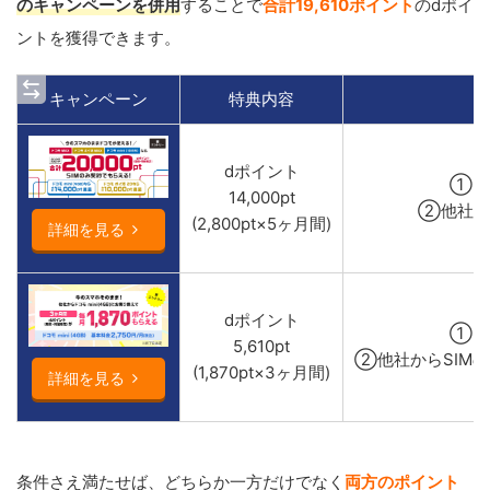
のキャンペーンを併用
することで
合計19,610ポイント
のdポイ
ントを獲得できます。
キャンペーン
特典内容
dポイント
①キ
14,000pt
②他社か
(2,800pt×5ヶ月間)
詳細を見る
dポイント
①キ
5,610pt
②他社からSIMの
(1,870pt×3ヶ月間)
詳細を見る
条件さえ満たせば、どちらか一方だけでなく
両方のポイント